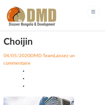
Discover Mongolia &
DMD
Development
Choijin
04/05/2020
DMD Team
Laissez un
on
commentaire
Choijin