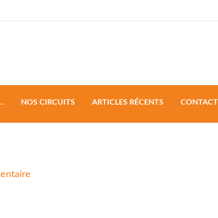
a & Development
…
NOS CIRCUITS
ARTICLES RÉCENTS
CONTACT
Circuit de groupe
Circuit à personnaliser
on
entaire
Circuits Sur Mesure
unnamed