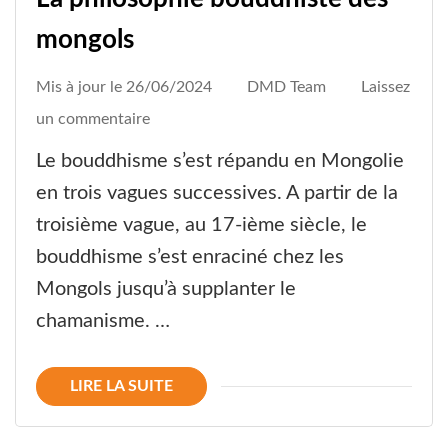
mongols
Mis à jour le
26/06/2024
DMD Team
Laissez
on
un commentaire
La
Le bouddhisme s’est répandu en Mongolie
philosophie
en trois vagues successives. A partir de la
bouddhiste
troisième vague, au 17-ième siècle, le
des
bouddhisme s’est enraciné chez les
mongols
Mongols jusqu’à supplanter le
chamanisme. …
LIRE LA SUITE