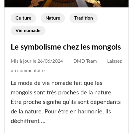
Culture
Nature
Tradition
Vie nomade
Le symbolisme chez les mongols
Mis à jour le
26/06/2024
DMD Team
Laissez
on
un commentaire
Le
Le mode de vie nomade fait que les
symbolisme
mongols sont très proches de la nature.
chez
Être proche signifie qu’ils sont dépendants
les
de la nature. Pour être en harmonie, ils
mongols
déchiffrent …