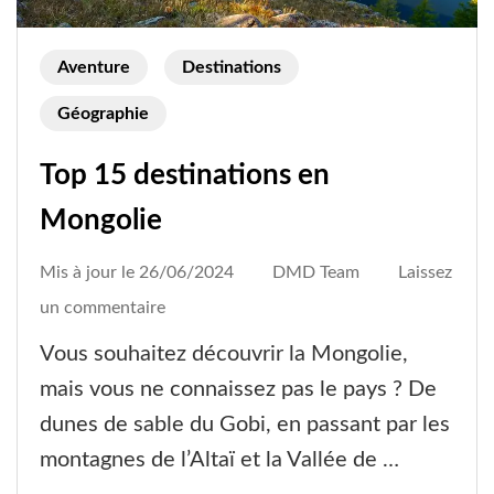
Aventure
Destinations
Géographie
Top 15 destinations en
Mongolie
Mis à jour le
26/06/2024
DMD Team
Laissez
on
un commentaire
Top
Vous souhaitez découvrir la Mongolie,
15
mais vous ne connaissez pas le pays ? De
destinations
dunes de sable du Gobi, en passant par les
en
montagnes de l’Altaï et la Vallée de …
Mongolie