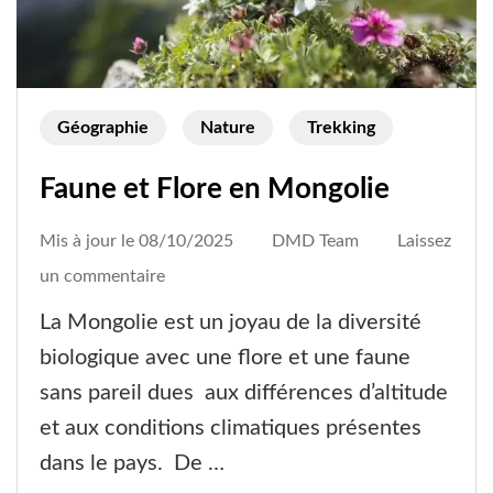
Géographie
Nature
Trekking
Faune et Flore en Mongolie
Mis à jour le
08/10/2025
DMD Team
Laissez
on
un commentaire
Faune
La Mongolie est un joyau de la diversité
et
biologique avec une flore et une faune
Flore
sans pareil dues aux différences d’altitude
en
et aux conditions climatiques présentes
Mongolie
dans le pays. De …