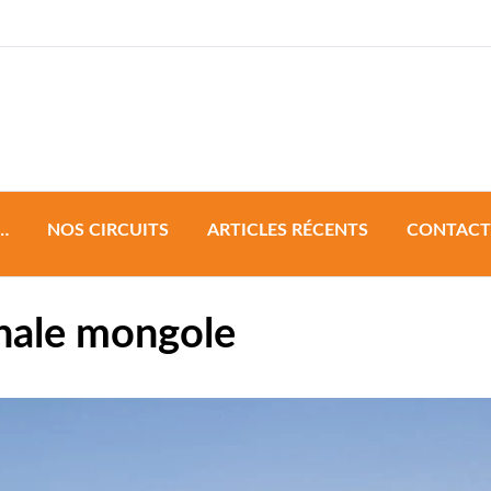
a & Development
…
NOS CIRCUITS
ARTICLES RÉCENTS
CONTACT
Circuit de groupe
onale mongole
Circuit à personnaliser
Circuits Sur Mesure