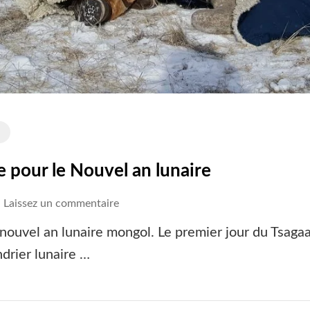
le pour le Nouvel an lunaire
on
Laissez un commentaire
Tsagaan
 nouvel an lunaire mongol. Le premier jour du Tsaga
sar,
drier lunaire …
la
fête