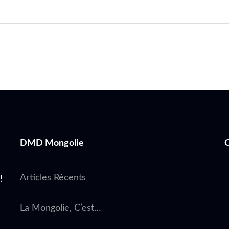
nationale
pour
le
Nouvel
an
lunaire
DMD Mongolie
Articles Récents
!
La Mongolie, C’est…