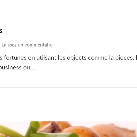
s
on
Laissez un commentaire
Divination
s fortunes en utilsant les objects comme la pieces, la
avec
 business ou …
des
osselets