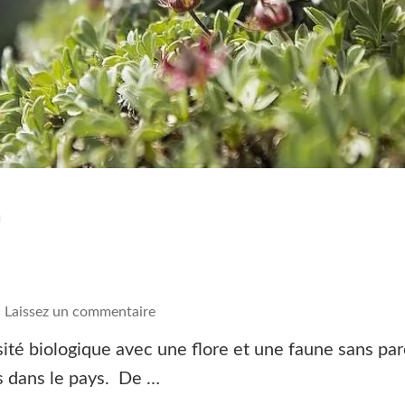
on
Laissez un commentaire
Faune
ité biologique avec une flore et une faune sans par
et
s dans le pays. De …
Flore