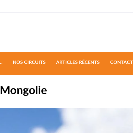
a & Development
…
NOS CIRCUITS
ARTICLES RÉCENTS
CONTACT
Circuit de groupe
 Mongolie
Circuit à personnaliser
Circuits Sur Mesure