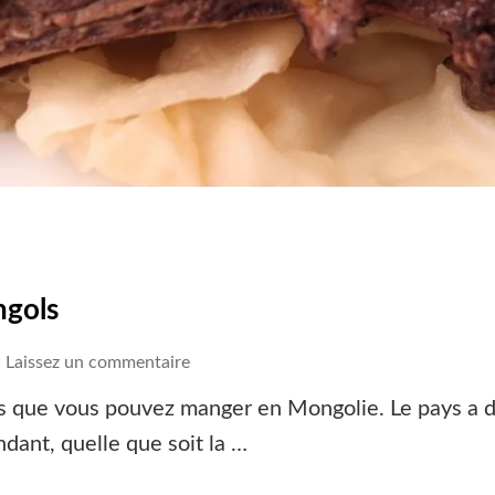
ngols
on
Laissez un commentaire
Les
nts que vous pouvez manger en Mongolie. Le pays a 
5
ndant, quelle que soit la …
plats