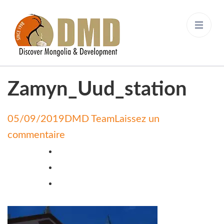
Discover Mongolia &
DMD
Development
Zamyn_Uud_station
05/09/2019
DMD Team
Laissez un
on
commentaire
Zamyn_Uud_station