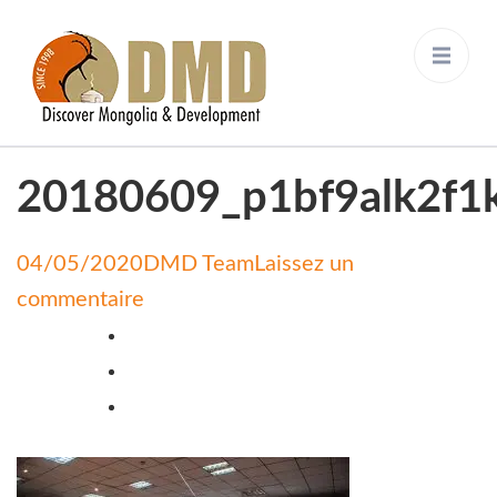
Discover Mongolia &
DMD
Development
20180609_p1bf9alk2f1
04/05/2020
DMD Team
Laissez un
on
commentaire
20180609_p1bf9alk2f1kmkdieroe9