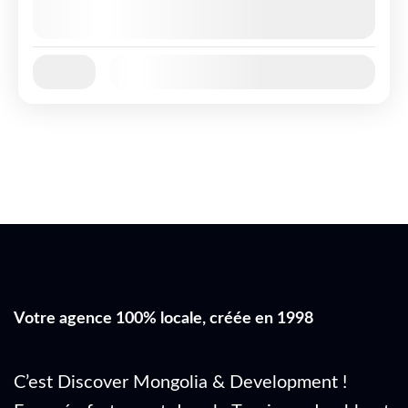
30/08/2026
(8 Seats Available)
02/09/2026
(8 Seats Available)
Jan
Fév
Mar
Avr
Mai
Juin
Juil
Availability:
Août
Sep
Oct
Nov
Déc
Votre agence 100% locale, créée en 1998
C’est Discover Mongolia & Development !