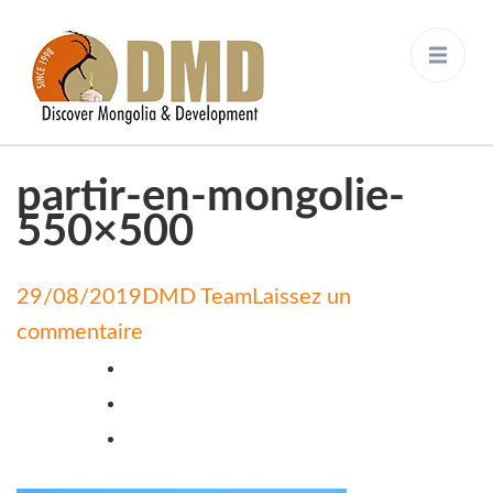
Discover Mongolia &
DMD
Development
partir-en-mongolie-
550×500
29/08/2019
DMD Team
Laissez un
on
commentaire
partir-
en-
mongolie-
550×500