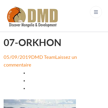
Discover Mongolia &
DMD
Development
07-ORKHON
05/09/2019
DMD Team
Laissez un
on
commentaire
07-
ORKHON